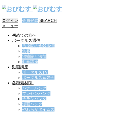
ログイン
会員登録
SEARCH
メニュー
初めての方へ
ポータルズ通信
治療院の金銭事情
集客
治療院と法律
動画講座
動画講座
ポータルズTV
ポータルズ勉強会
各種素材DL
バナーバンク
プレゼンバンク
チラシバンク
漫画バンク
やわらかタイムズ