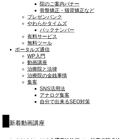
院のご案内バナー
骨盤矯正・猫背矯正など
プレゼンバンク
やわらかタイムズ
バックナンバー
有料サービス
無料ツール
ポータルズ通信
WP入門
動画講座
治療院と法律
治療院の金銭事情
集客
SNS活用法
アナログ集客
自分で出来るSEO対策
新着動画講座