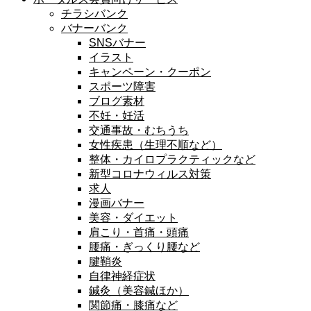
チラシバンク
バナーバンク
SNSバナー
イラスト
キャンペーン・クーポン
スポーツ障害
ブログ素材
不妊・妊活
交通事故・むちうち
女性疾患（生理不順など）
整体・カイロプラクティックなど
新型コロナウィルス対策
求人
漫画バナー
美容・ダイエット
肩こり・首痛・頭痛
腰痛・ぎっくり腰など
腱鞘炎
自律神経症状
鍼灸（美容鍼ほか）
関節痛・膝痛など