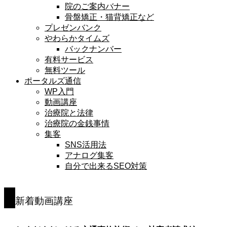
院のご案内バナー
骨盤矯正・猫背矯正など
プレゼンバンク
やわらかタイムズ
バックナンバー
有料サービス
無料ツール
ポータルズ通信
WP入門
動画講座
治療院と法律
治療院の金銭事情
集客
SNS活用法
アナログ集客
自分で出来るSEO対策
新着動画講座