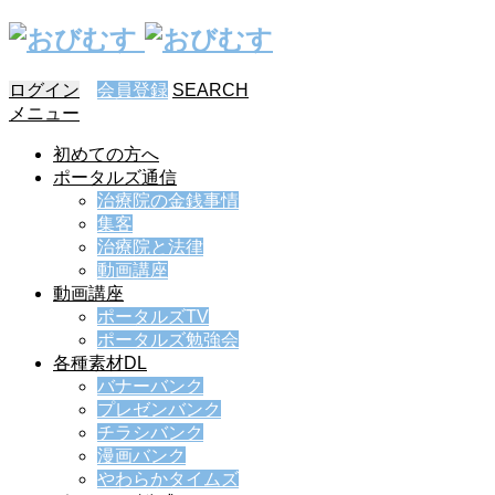
ログイン
会員登録
SEARCH
メニュー
初めての方へ
ポータルズ通信
治療院の金銭事情
集客
治療院と法律
動画講座
動画講座
ポータルズTV
ポータルズ勉強会
各種素材DL
バナーバンク
プレゼンバンク
チラシバンク
漫画バンク
やわらかタイムズ