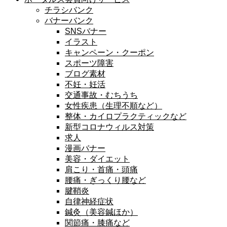
チラシバンク
バナーバンク
SNSバナー
イラスト
キャンペーン・クーポン
スポーツ障害
ブログ素材
不妊・妊活
交通事故・むちうち
女性疾患（生理不順など）
整体・カイロプラクティックなど
新型コロナウィルス対策
求人
漫画バナー
美容・ダイエット
肩こり・首痛・頭痛
腰痛・ぎっくり腰など
腱鞘炎
自律神経症状
鍼灸（美容鍼ほか）
関節痛・膝痛など