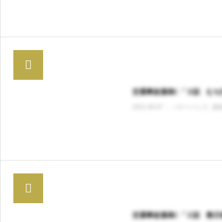
交通事故漫画C「３話 むち
2021.06.07
バナーバンク
漫
交通事故漫画C「２話 数日