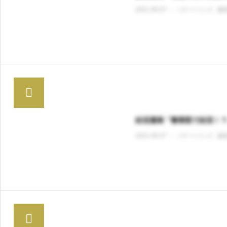
2021.06.07
バナーバンク
漫
妊活漫画「整骨院で妊活！
2021.06.07
バナーバンク
漫