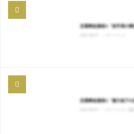
交通事故漫画A「助手席の事
2021.06.07
バナーバンク
交通事故漫画A「握力低下の
2021.06.07
バナーバンク
漫