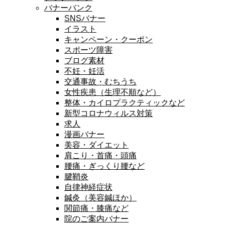
バナーバンク
SNSバナー
イラスト
キャンペーン・クーポン
スポーツ障害
ブログ素材
不妊・妊活
交通事故・むちうち
女性疾患（生理不順など）
整体・カイロプラクティックなど
新型コロナウィルス対策
求人
漫画バナー
美容・ダイエット
肩こり・首痛・頭痛
腰痛・ぎっくり腰など
腱鞘炎
自律神経症状
鍼灸（美容鍼ほか）
関節痛・膝痛など
院のご案内バナー