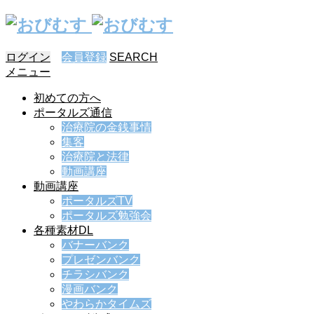
ログイン
会員登録
SEARCH
メニュー
初めての方へ
ポータルズ通信
治療院の金銭事情
集客
治療院と法律
動画講座
動画講座
ポータルズTV
ポータルズ勉強会
各種素材DL
バナーバンク
プレゼンバンク
チラシバンク
漫画バンク
やわらかタイムズ