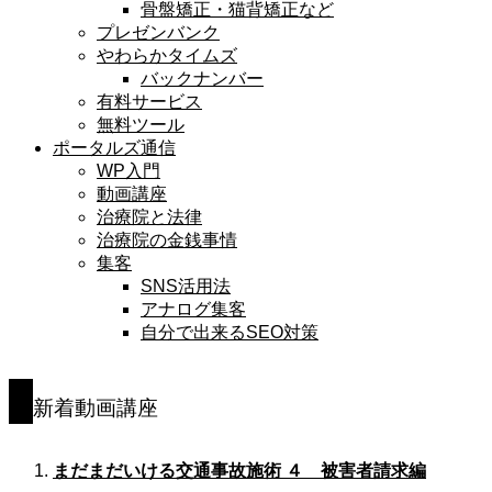
骨盤矯正・猫背矯正など
プレゼンバンク
やわらかタイムズ
バックナンバー
有料サービス
無料ツール
ポータルズ通信
WP入門
動画講座
治療院と法律
治療院の金銭事情
集客
SNS活用法
アナログ集客
自分で出来るSEO対策
新着動画講座
まだまだいける交通事故施術 ４ 被害者請求編