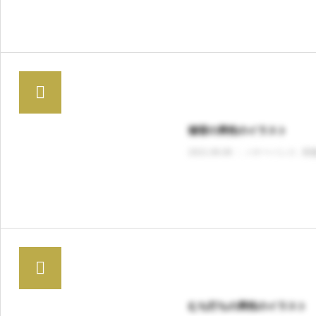
猫背の男性のイラスト
2021.06.08
バナーバンク
骨
むち打ちの男性のイラスト