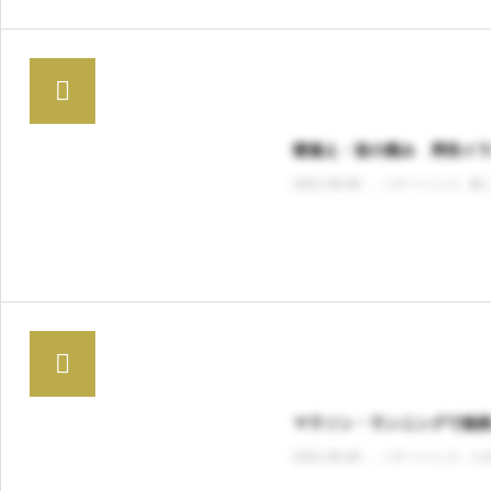
寝違え・首の痛み 男性イ
2021.06.08
バナーバンク
肩
マラソン・ランニングで捻
2021.06.08
バナーバンク
ス