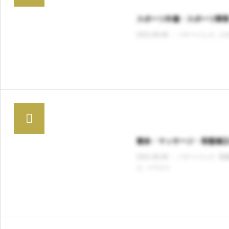
スポーツ外傷・スポーツ障
2021.06.08
バナーバンク
ス
整体・マッサージ・骨盤矯
2021.06.08
バナーバンク
骨
ど
イラスト