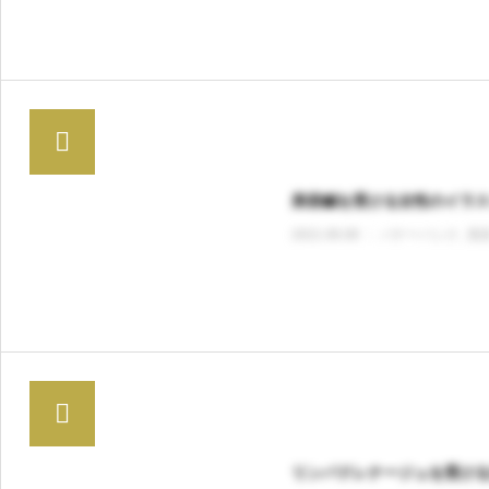
美容鍼を受ける女性のイラ
2021.06.08
バナーバンク
美
リンパドレナージュを受け