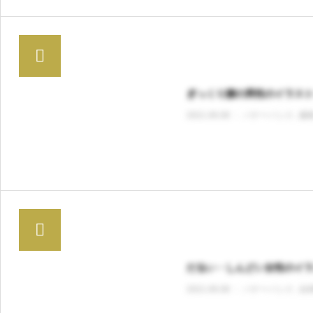
ぎっくり腰の男性のイラス
2021.06.08
バナーバンク
腰
だるい・しんどい女性のイ
2021.06.08
バナーバンク
自