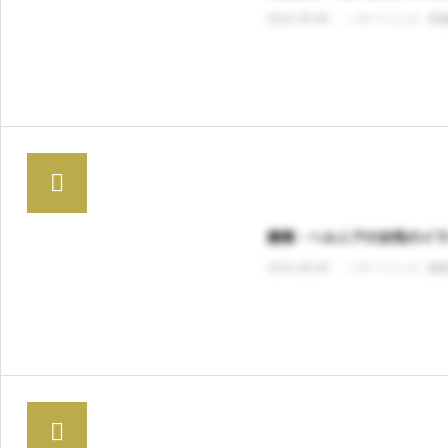
2021.06.08
バナーバンク
骨
腰痛・ヘルニアの女性のイ
2021.06.08
バナーバンク
腰