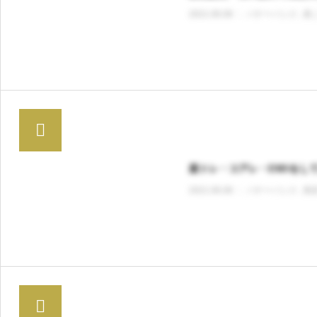
2021.06.08
バナーバンク
肩
楽トレ・コアレ・EMSをし
2021.06.08
バナーバンク
美