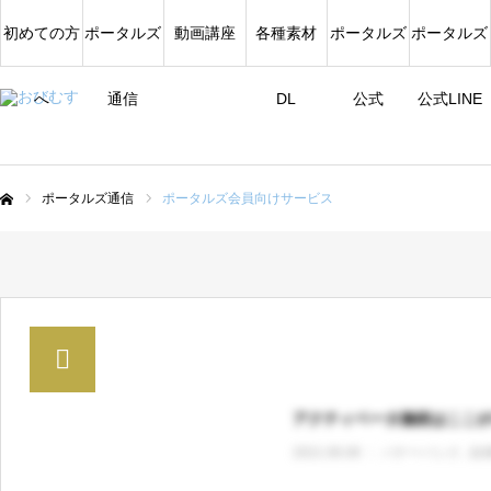
初めての方
ポータルズ
動画講座
各種素材
ポータルズ
ポータルズ
へ
通信
DL
公式
公式LINE
ポータルズ通信
ポータルズ会員向けサービス
ム
アクティベータ施術はここ
2021.06.08
バナーバンク
自