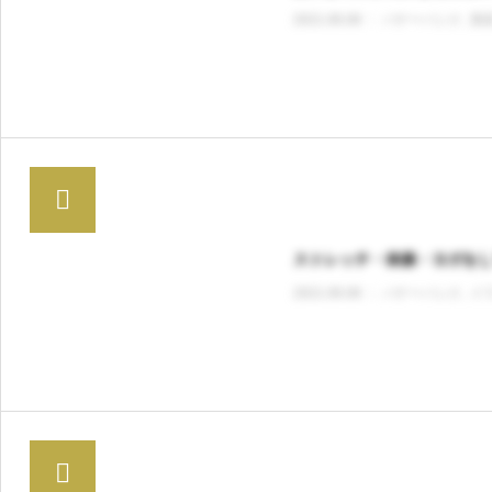
2021.06.08
バナーバンク
美
ストレッチ・体操・ヨガを
2021.06.08
バナーバンク
イ