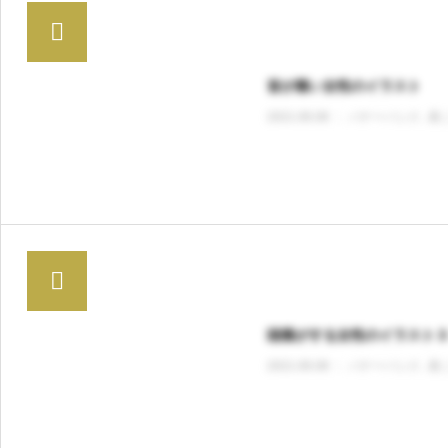
首が痛い女性のイラスト
2021.06.08
バナーバンク
肩
頭痛がする女性のイラスト
2021.06.08
バナーバンク
肩