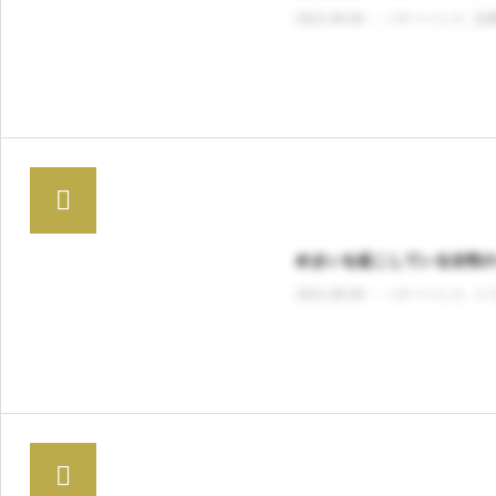
2021.06.08
バナーバンク
交
めまいを起こしている女性
2021.06.08
バナーバンク
イ