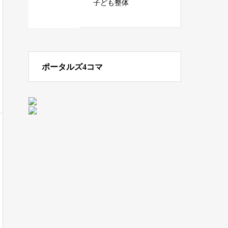
子ども整体
ポータルズ4コマ