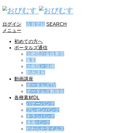
ログイン
会員登録
SEARCH
メニュー
初めての方へ
ポータルズ通信
治療院の金銭事情
集客
治療院と法律
動画講座
動画講座
ポータルズTV
ポータルズ勉強会
各種素材DL
バナーバンク
プレゼンバンク
チラシバンク
漫画バンク
やわらかタイムズ