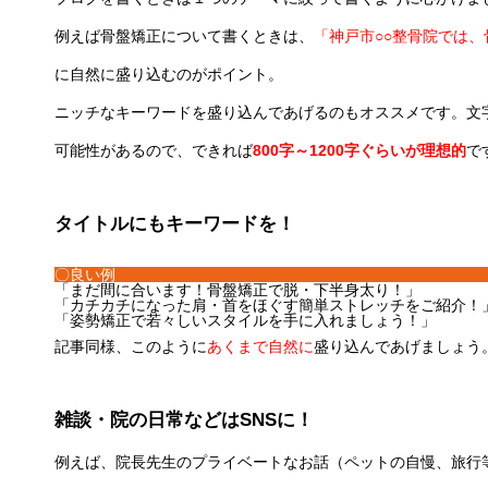
例えば骨盤矯正について書くときは、
「神戸市○○整骨院では
に自然に盛り込むのがポイント。
ニッチなキーワードを盛り込んであげるのもオススメです。文
可能性があるので、できれば
800字～1200字ぐらいが理想的
で
タイトルにもキーワードを！
〇良い例
「まだ間に合います！骨盤矯正で脱・下半身太り！」
「カチカチになった肩・首をほぐす簡単ストレッチをご紹介！
「姿勢矯正で若々しいスタイルを手に入れましょう！」
記事同様、このように
あくまで自然に
盛り込んであげましょう
雑談・院の日常などはSNSに！
例えば、院長先生のプライベートなお話（ペットの自慢、旅行