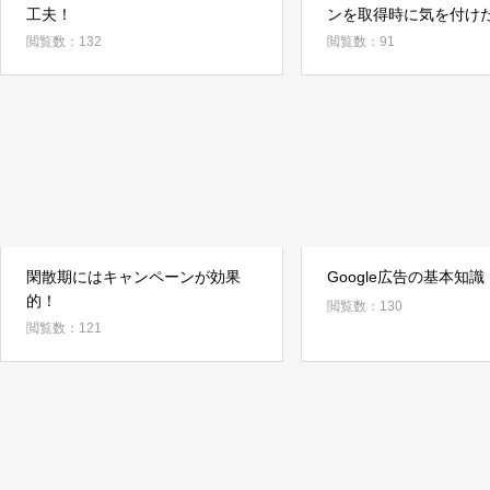
工夫！
ンを取得時に気を付け
注意点
閲覧数：132
閲覧数：91
閑散期にはキャンペーンが効果
Google広告の基本知識
的！
閲覧数：130
閲覧数：121