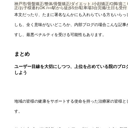
神戸市/骨盤矯正/整体/骨盤矯正/ダイエット /小顔矯正/O脚/肩こ
正/お子様連れOK /○○駅から徒歩5分/駐車場3台完備/土日も受付
本文だったり、たまに署名なんかにも入れらている方もいらっ
しも、全く意味がないどころか、内部ブログの場合こんな記事
すし、最悪ペナルティを受ける可能性もあります。
まとめ
ユーザー目線を大切にしつつ、上位を占めている院のブロ
しよう
地域の皆様の健康をサポートする使命を持った治療家の皆様と
す。