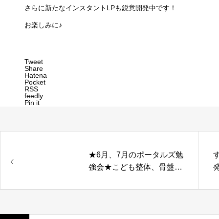
さらに新たなインスタントLPも鋭意開発中です！
お楽しみに♪
Tweet
Share
Hatena
Pocket
RSS
feedly
Pin it
★6月、7月のポータルズ勉
強会★こども整体、骨盤矯
正、交通事故と盛りだくさ
んでお届けします