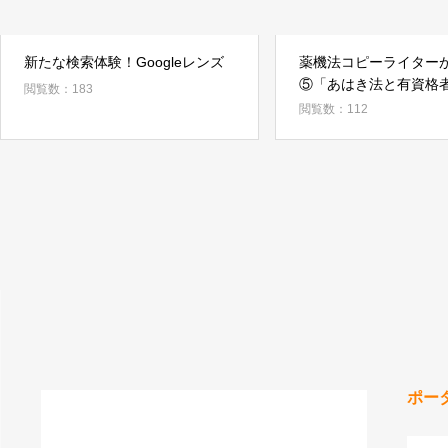
新たな検索体験！Googleレンズ
薬機法コピーライター
⑤「あはき法と有資格
閲覧数：183
者」
閲覧数：112
ポー