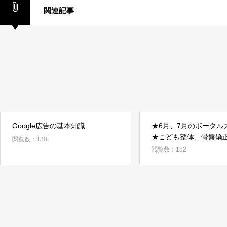
関連記事
Google広告の基本知識
★6月、7月のポータル
★こども整体、骨盤矯
閲覧数：130
故と盛りだくさんでお
閲覧数：182